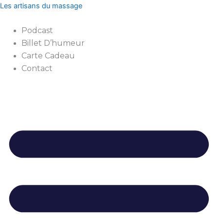
quantité
Aller
Les artisans du massage
de
au
Formation
contenu
Podcast
Massage
Billet D’humeur
Artisanal
Carte Cadeau
Contact