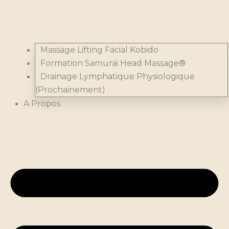
Massage Lifting Facial Kobido
Formation Samurai Head Massage®
Drainage Lymphatique Physiologique
(Prochainement)
A Propos