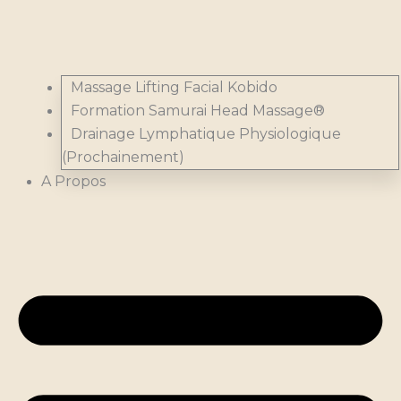
Massage Lifting Facial Kobido
Formation Samurai Head Massage®
Drainage Lymphatique Physiologique
(Prochainement)
A Propos