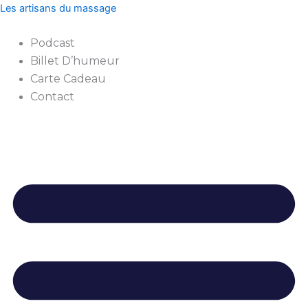
quantité
Aller
Les artisans du massage
de
au
Artisanal
contenu
Podcast
senior
Billet D’humeur
carte-
cadeau
Carte Cadeau
Contact