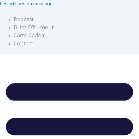
Rechercher :
Aller
Les artisans du massage
au
contenu
Podcast
Billet D’humeur
Carte Cadeau
Contact