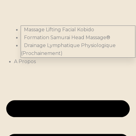
Massage Lifting Facial Kobido
Formation Samurai Head Massage®
Drainage Lymphatique Physiologique
(Prochainement)
A Propos